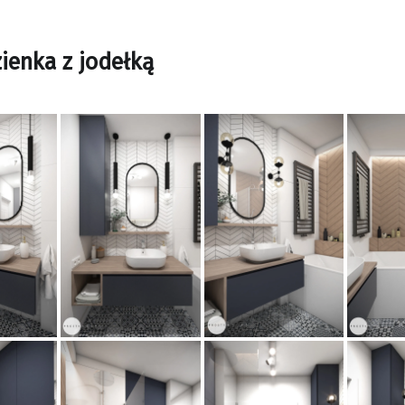
zienka z jodełką