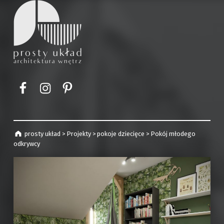
prosty układ
projekty wnętrz | Kraków
Element menu
Element menu
Element menu
prosty układ
>
Projekty
>
pokoje dziecięce
>
Pokój młodego
odkrywcy