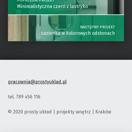
POPRZEDNI PROJEKT
Minimalistyczna czerń z lastryko
NASTĘPNY PROJEKT
Łazienka w kolorowych odsłonach
pracownia@prostyuklad.pl
tel. 789 456 116
© 2020 prosty układ | projekty wnętrz | Kraków
Element menu
Element menu
Element menu