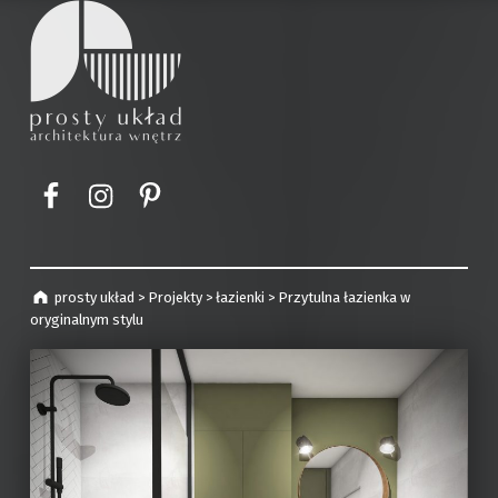
prosty układ
projekty wnętrz | Kraków
Element menu
Element menu
Element menu
prosty układ
>
Projekty
>
łazienki
>
Przytulna łazienka w
oryginalnym stylu