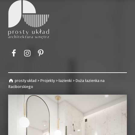
prosty układ
projekty wnętrz | Kraków
Element menu
Element menu
Element menu
prosty układ
>
Projekty
>
łazienki
>
Duża łazienka na
Raciborskiego