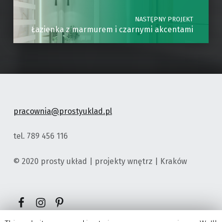
NASTĘPNY PROJEKT
Łazienka z marmurem i czarnymi akcentami
pracownia@prostyuklad.pl
tel. 789 456 116
© 2020 prosty układ | projekty wnętrz | Kraków
Element menu
Element menu
Element menu